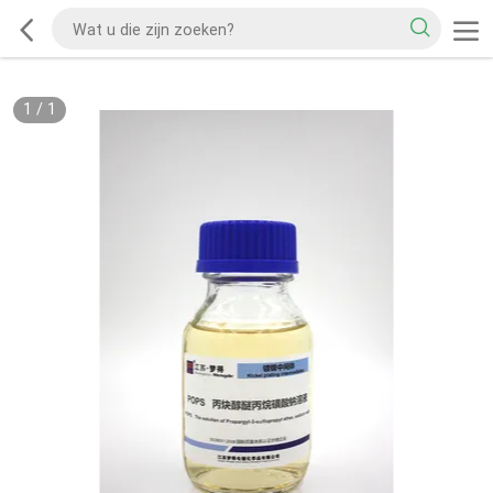
1
/
1