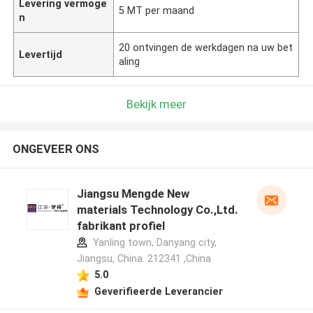
Levering vermoge
5 MT per maand
n
20 ontvingen de werkdagen na uw bet
Levertijd
aling
Bekijk meer
ONGEVEER ONS
Jiangsu Mengde New
materials Technology Co.,Ltd.
fabrikant profiel
Yanling town, Danyang city,
Jiangsu, China. 212341 ,China
5.0
Geverifieerde Leverancier