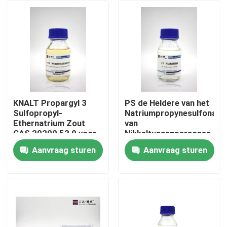
KNALT Propargyl 3
PS de Heldere van het
Sulfopropyl-
Natriumpropynesulfonate
Ethernatrium Zout
van
CAS 30290 53 0 voor
Nikkeltussenpersonen
Nikkelbaden
Geelachtige of Bruine
Aanvraag sturen
Aanvraag sturen
Vloeistof
Huis
Producten
Ongeveer ons