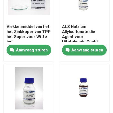
Fabrieksreis
Vlekkenmiddel van het
ALS Natrium
Kwaliteitscontrole
het Zinkkoper van TPP
Allylsulfonate die
het Super voor Witte
Agent voor
het
Uitstekende Zacht
Neem contact op
Poederverschijning
geworden Storting
Aanvraag sturen
Aanvraag sturen
van Nikkelbaden
werpen
Een offerte aanvragen
Zure Verkoperenpoetsmiddelen
Zure Kopertussenpersonen
nivellerende agent