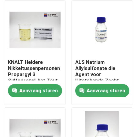
KNALT Heldere
ALS Natrium
Nikkeltussenpersonen
Allylsulfonate die
Propargyl 3
Agent voor
Sulfopropyl-het Zout
Uitstekende Zacht
van het Ethernatrium
geworden Storting
Aanvraag sturen
Aanvraag sturen
werpen
Huis
Producten
Ongeveer ons