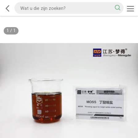
1
/
1