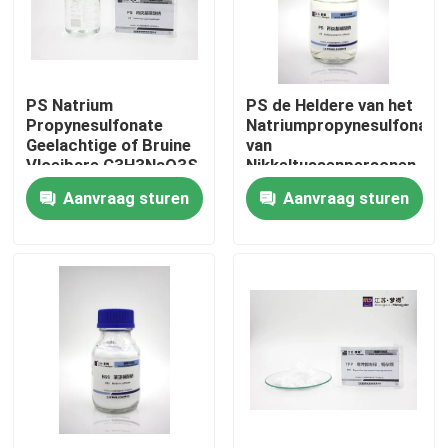
Fabrieksreis
PS Natrium
PS de Heldere van het
Kwaliteitscontrole
Propynesulfonate
Natriumpropynesulfonate
Geelachtige of Bruine
van
Vloeibare C3H3NaO3S
Nikkeltussenpersonen
Neem contact op
CAS 55947 46 1
Geelachtige of Bruine
Aanvraag sturen
Aanvraag sturen
Vloeistof
Een offerte aanvragen
Zure Verkoperenpoetsmiddelen
Zure Kopertussenpersonen
nivellerende agent