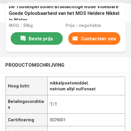
De Tussenpersonen Bruinachtige Rode Vloeibare
Goede Oplosbaarheid van het MOS Heldere Nikkel
in Water
MOQ：50kg
Prijs：negotiable
Beste prijs
Contacteer ons
PRODUCTOMSCHRIJVING
nikkelpoetsmiddel
,
Hoog licht:
natrium allyl sulfonaat
Betalingsconditie
T/T
s
Certificering
ISO9001