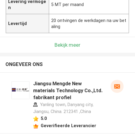
Levering vermoge
5 MT per maand
n
20 ontvingen de werkdagen na uw bet
Levertijd
aling
Bekijk meer
ONGEVEER ONS
Jiangsu Mengde New
materials Technology Co.,Ltd.
fabrikant profiel
Yanling town, Danyang city,
Jiangsu, China. 212341 ,China
5.0
Geverifieerde Leverancier