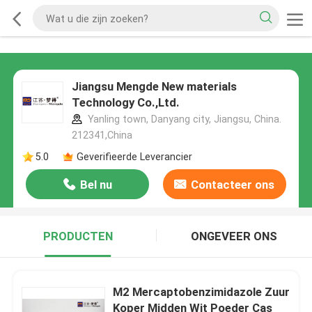
Jiangsu Mengde New materials
Technology Co.,Ltd.
Yanling town, Danyang city, Jiangsu, China.
212341,China
5.0
Geverifieerde Leverancier
Bel nu
Contacteer ons
PRODUCTEN
ONGEVEER ONS
M2 Mercaptobenzimidazole Zuur
Koper Midden Wit Poeder Cas