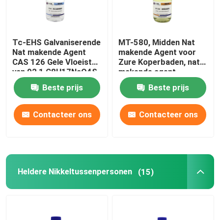
Tc-EHS Galvaniserende
MT-580, Midden Nat
Nat makende Agent
makende Agent voor
CAS 126 Gele Vloeistof
Zure Koperbaden, nat
van 92 1 C8H17NaO4S
makende agent
Beste prijs
Beste prijs
Contacteer ons
Contacteer ons
Heldere Nikkeltussenpersonen
(15)