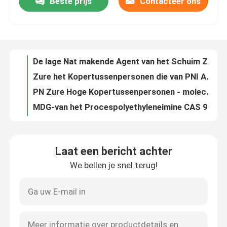
Beste prijs
Contacteer ons
De lage Nat makende Agent van het Schuim Zure Koper voor PCB-Proces
Zure het Kopertussenpersonen die van PNI Agent in LCD Gebieds Gele Vloeistof nivelleren
Fabrieksreis
PN Zure Hoge Kopertussenpersonen - moleculair Polymeer voor Zuur Koperpoetsmiddel
MDG-van het Procespolyethyleneimine CAS 9002-98-6 99% van het Nikkelplateren de Hoge Zuiverheid
Kwaliteitscontrole
Zure het Kopertussenpersonen die van SLP Agent in LCD Gebieds Duidelijke Transparante Vloeistof nivelleren
Zure het Kopertussenpersonen van GISS voor Zuur Koper een Derivaat van Polyethyleneimine
Neem contact op
Oplossing van het het Nikkelplateren van PABS de Heldere, Diethylaminopropyne-Formate Cas 125678 52 6
KAART Galvaniserende Chemische producten, CAS 2978 58 7 Nikkel het Galvaniseren Oplossing
Departement-de Oplossing van het Nikkelplateren, Onoplosbaar in het Galvaniserende Poetsmiddel van het Waternikkel
Een offerte aanvragen
SSO3, agent voor het verwijderen van ijzeronzuiverheid in nikkelbaden, de agent van de Onzuiverhedentolerantie
Laat een bericht achter
ATPN, de agent van de Onzuiverhedentolerantie voor nikkelplateren, s-Carboxyethylisothiuroniumbetaine, de Zuiveringsinstallatie van het Nikkelbad
Zure Verkoperenpoetsmiddelen
We bellen je snel terug!
ALS Natrium Allylsulfonate die Machts Duidelijke Kleurloze of Geelachtige Vloeistof werpen
KNALT Heldere Nikkeltussenpersonen Propargyl 3 Sulfopropyl-het Zout van het Ethernatrium
Zure Kopertussenpersonen
1 4 Dihydroxy 2 Butyne-Nikkel Galvaniserende Tussenpersonen C4H6O2 CAS 110 65 6
BEO-het Poetsmiddelc8h14o4 Poetsmiddel van het Nikkelplateren en Duurzame Nivellerende Agent
nivellerende agent