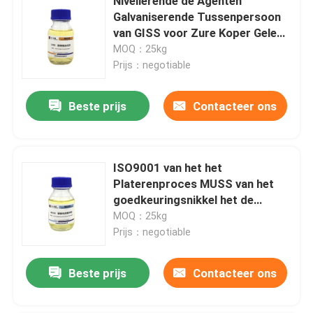
Nivellerende de Agenten
Galvaniserende Tussenpersoon
van GISS voor Zure Koper Gele
Vloeistof
MOQ：25kg
Prijs：negotiable
Beste prijs
Contacteer ons
ISO9001 van het het
Platerenproces MUSS van het
goedkeuringsnikkel het de
Nivellerende Agent en
MOQ：25kg
Poetsmiddel
Prijs：negotiable
Beste prijs
Contacteer ons