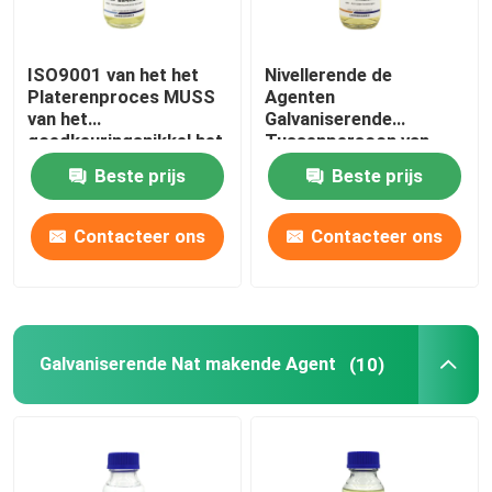
ISO9001 van het het
Nivellerende de
Platerenproces MUSS
Agenten
van het
Galvaniserende
goedkeuringsnikkel het
Tussenpersoon van
de Nivellerende Agent
GISS voor Zure Koper
Beste prijs
Beste prijs
en Poetsmiddel
Gele Vloeistof
Contacteer ons
Contacteer ons
Galvaniserende Nat makende Agent
(10)