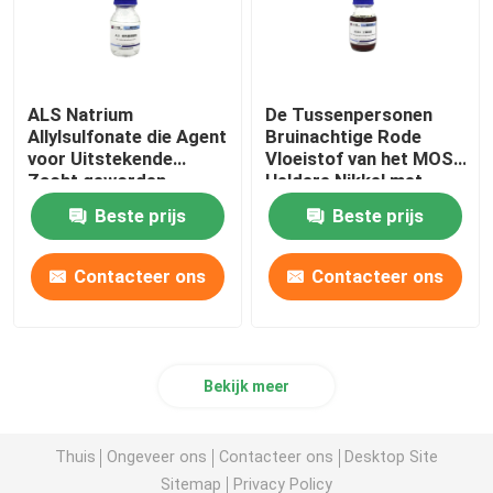
ALS Natrium
De Tussenpersonen
Allylsulfonate die Agent
Bruinachtige Rode
voor Uitstekende
Vloeistof van het MOS
Zacht geworden
Heldere Nikkel met
Storting werpen
Goede Behandelende
Beste prijs
Beste prijs
Macht
Contacteer ons
Contacteer ons
Bekijk meer
Thuis
Ongeveer ons
Contacteer ons
Desktop Site
Sitemap
Privacy Policy