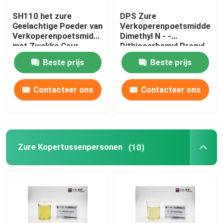
SH110 het zure
DPS Zure
Vertinningsproces
Geelachtige Poeder van
Verkoperenpoetsmiddelen
Verkoperenpoetsmiddelen
Dimethyl N - -
met Zwakke Geur
Dithiocarbamyl Propyl
Galvaniserende Chemische producten
Sul
Beste prijs
Beste prijs
Contacteer ons
Contacteer ons
Zure Kopertussenpersonen
(10)