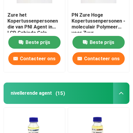
Zure het
PN Zure Hoge
Kopertussenpersonen
Kopertussenpersonen -
die van PNI Agent in
moleculair Polymeer
LCD Gebieds Gele
voor Zuur
Vloeistof nivelleren
Koperpoetsmiddel
Beste prijs
Beste prijs
Contacteer ons
Contacteer ons
nivellerende agent
(15)