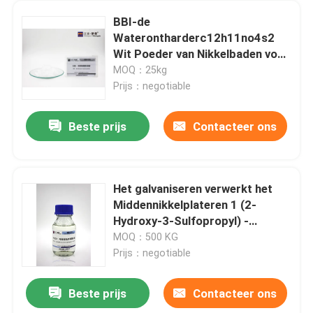
BBI-de
Waterontharderc12h11no4s2
Wit Poeder van Nikkelbaden voor
Opbrengst een Heldere Witte
MOQ：25kg
Storting
Prijs：negotiable
Beste prijs
Contacteer ons
Het galvaniseren verwerkt het
Middennikkelplateren 1 (2-
Hydroxy-3-Sulfopropyl) -
Pyridinium Betane
MOQ：500 KG
Prijs：negotiable
Beste prijs
Contacteer ons