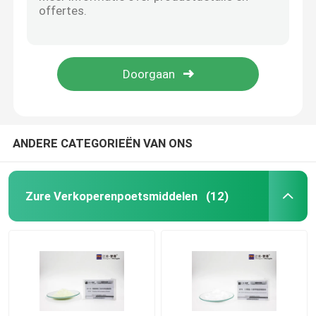
Van het het Platerenpoetsmiddel van het PAPnikkel van de Alcoholpropoxylate van Propargyl de Geelachtige of Gele Vloeistof
PME-het Poetsmiddel Propynol van het Nikkelplateren Ethoxylate CAS 3973 Gele Vloeistof 18 0
Galvaniserende Nat makende Agent
BMP Poetsmiddel 5 Oxa 2 van het Nikkelplateren Octyne 1/7 Diol C7H12O3 Goede Oplosbaarheid
POPDH-Poetsmiddel 3 Steun 2 Ynoxypropane 1/2 Diol CAS van het Nikkelplateren 13580 38 6
Heldere Nikkeltussenpersonen
PS Natrium Propynesulfonate Geelachtige of Bruine Vloeibare C3H3NaO3S CAS 55947 46 1
het poetsmiddel van het nikkelplateren
ANDERE CATEGORIEËN VAN ONS
De Waterontharder van nikkelbaden
Zure Verkoperenpoetsmiddelen
(12)
De Zuiveringsinstallatie van het nikkelbad
Verkoperenproces
Het Proces van het nikkelplateren