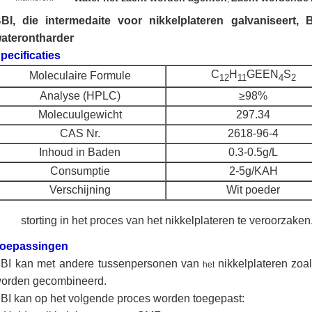
BI, die intermedaite voor nikkelplateren galvaniseert, 
aterontharder
pecificaties
C
H
GEEN
S
Moleculaire Formule
12
11
4
2
Analyse (HPLC)
≥98%
Molecuulgewicht
297.34
CAS Nr.
2618-96-4
Inhoud in Baden
0.3-0.5g/L
Consumptie
2-5g/KAH
Verschijning
Wit poeder
storting in het proces van het nikkelplateren te veroorzaken
oepassingen
BI kan met andere tussenpersonen van
nikkelplateren zoa
het
orden gecombineerd.
BI kan op het volgende proces worden toegepast: