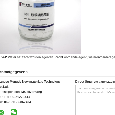
,
,
abel:
Water het zacht worden agenten
Zacht wordende Agent
waterontharderage
ontactgegevens
iangsu Mengde New materials Technology
Direct Stuur uw aanvraag 
o.,Ltd.
ontactpersoon:
Mr. oliverhang
l.:
+86 18021229333
ax:
86-0511-86867404