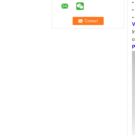
V
I
o
P