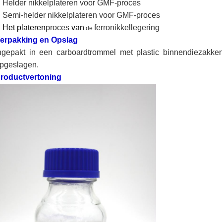
Helder nikkelplateren voor GMF-proces
Semi-helder nikkelplateren voor GMF-proces
Het plateren
proces
van
ferronikkellegering
de
erpakking en Opslag
ngepakt in een carboardtrommel met plastic binnendiezakke
pgeslagen.
roductvertoning