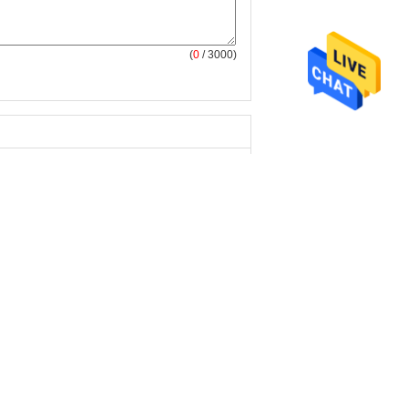
(
0
/ 3000)
Vraag een offerte aan