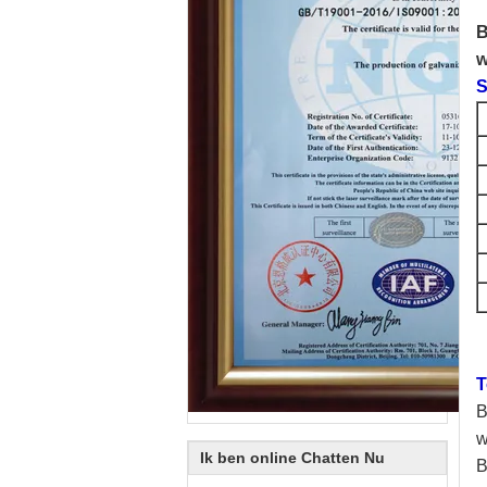
B
w
S
T
B
w
Ik ben online Chatten Nu
B