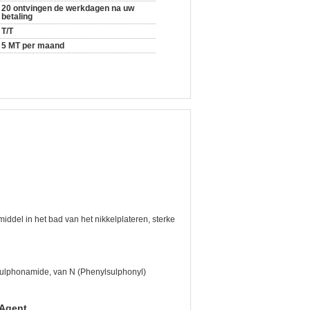
20 ontvingen de werkdagen na uw
betaling
T/T
5 MT per maand
ddel in het bad van het nikkelplateren, sterke
lphonamide, van N (Phenylsulphonyl)
 Agent