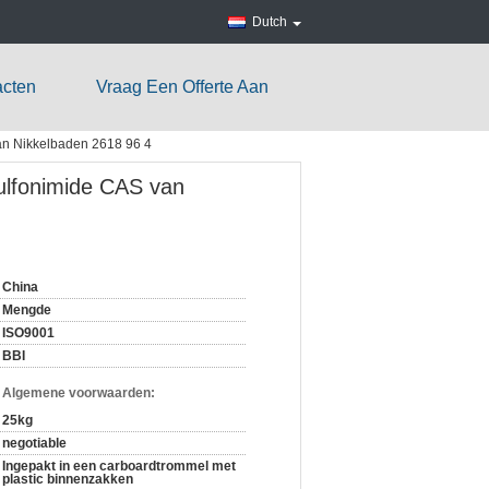
Dutch
acten
Vraag Een Offerte Aan
n Nikkelbaden 2618 96 4
lfonimide CAS van
China
Mengde
ISO9001
BBI
n Algemene voorwaarden:
25kg
negotiable
Ingepakt in een carboardtrommel met
plastic binnenzakken