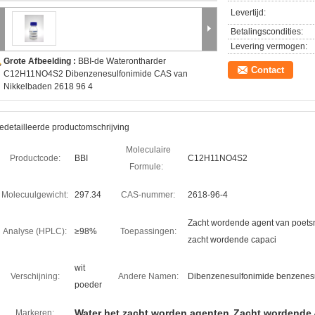
Levertijd:
Betalingscondities:
Levering vermogen:
Grote Afbeelding :
BBI-de Waterontharder
Contact
C12H11NO4S2 Dibenzenesulfonimide CAS van
Nikkelbaden 2618 96 4
edetailleerde productomschrijving
Moleculaire
Productcode:
BBI
C12H11NO4S2
Formule:
Molecuulgewicht:
297.34
CAS-nummer:
2618-96-4
Zacht wordende agent van poetsmi
Analyse (HPLC):
≥98%
Toepassingen:
zacht wordende capaci
wit
Verschijning:
Andere Namen:
Dibenzenesulfonimide benzenesu
poeder
Water het zacht worden agenten
Zacht wordende
Markeren:
,