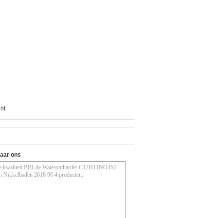
nt
naar ons