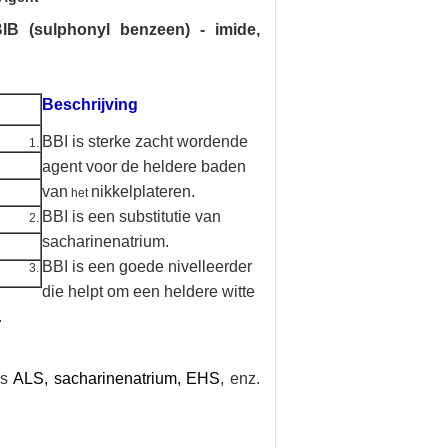
BIB (sulphonyl benzeen) - imide,
Beschrijving
BBI
is sterke zacht wordende
agent voor de heldere baden
van
nikkelplateren
.
het
BBI is een substitutie van
sacharinenatrium
.
BBI is een goede nivelleerder
die helpt om een heldere witte
.
ls
ALS, sacharinenatrium, EHS
, enz.