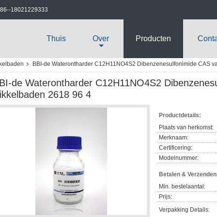
86--18021229333
Thuis
Over
Producten
Cont
kkelbaden
BBI-de Waterontharder C12H11NO4S2 Dibenzenesulfonimide CAS va
BI-de Waterontharder C12H11NO4S2 Dibenzenesu
ikkelbaden 2618 96 4
Productdetails:
Plaats van herkomst:
Merknaam:
Certificering:
Modelnummer:
Betalen & Verzende
Min. bestelaantal:
Prijs:
Verpakking Details: