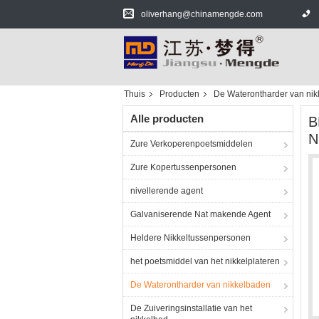
oliverhang@chinamengde.com
Thuis
Producten
De Waterontharder van ni
Alle producten
B
N
Zure Verkoperenpoetsmiddelen
Zure Kopertussenpersonen
nivellerende agent
Galvaniserende Nat makende Agent
Heldere Nikkeltussenpersonen
het poetsmiddel van het nikkelplateren
De Waterontharder van nikkelbaden
De Zuiveringsinstallatie van het