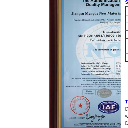
S
T
D
w
D