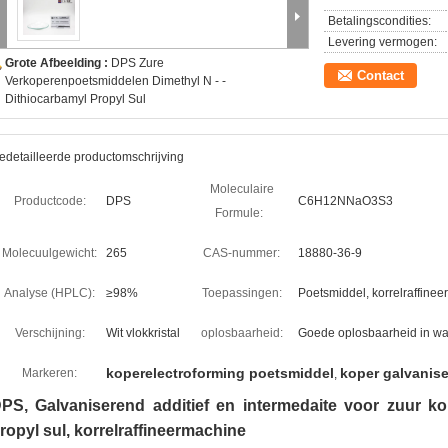
Betalingscondities:
Levering vermogen:
Grote Afbeelding :
DPS Zure
Contact
Verkoperenpoetsmiddelen Dimethyl N - -
Dithiocarbamyl Propyl Sul
edetailleerde productomschrijving
Moleculaire
Productcode:
DPS
C6H12NNaO3S3
Formule:
Molecuulgewicht:
265
CAS-nummer:
18880-36-9
Analyse (HPLC):
≥98%
Toepassingen:
Poetsmiddel, korrelraffine
Verschijning:
Wit vlokkristal
oplosbaarheid:
Goede oplosbaarheid in wa
koperelectroforming poetsmiddel
koper galvanis
Markeren:
,
PS, Galvaniserend additief en intermedaite voor zuur ko
ropyl sul, korrelraffineermachine