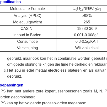
pecificaties
C
H
NNaO
S
Moleculaire Formule
6
12
3
3
Analyse (HPLC)
≥98%
Molecuulgewicht
265
CAS Nr.
18880-36-9
Inhoud in Baden
0.001-0.008g/L
Consumptie
0.3-0.5g/KAH
Verschijning
Wit vlokkristal
gebruikt, maar ook kon het in
combinatie worden
gebruikt
om goede storting te krijgen die fijne helderheid en rekbaar
Het zou in edel metaal electroless plateren en als galva
gebruikt.
oepassingen
PS kan met andere zure kopertussenpersonen zoals M, N, 
orden gecombineerd.
PS kan op het volgende proces worden toegepast: