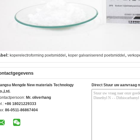
,
,
abel:
koperelectroforming poetsmiddel
koper galvaniserend poetsmiddel
verkop
ontactgegevens
iangsu Mengde New materials Technology
Direct Stuur uw aanvraag 
o.,Ltd.
ontactpersoon:
Mr. oliverhang
l.:
+86 18021229333
ax:
86-0511-86867404