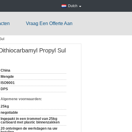
Dutch
acten
Vraag Een Offerte Aan
Sul
ithiocarbamyl Propyl Sul
China
Mengde
ISO9001
DPS
n Algemene voorwaarden:
25kg
negotiable
Ingepakt in een trommel van 25kg
carboard met plastic binnenzakken
20 ontvingen de werkdagen na uw