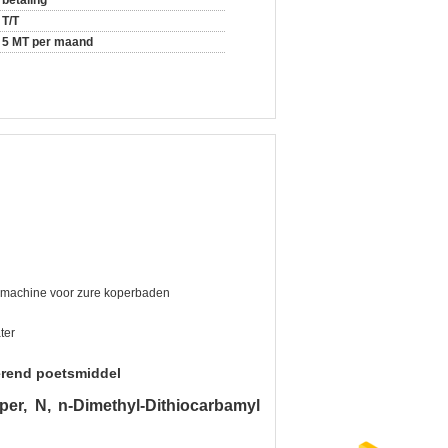
betaling
T/T
5 MT per maand
ermachine voor zure koperbaden
ter
erend poetsmiddel
per, N, n-Dimethyl-Dithiocarbamyl