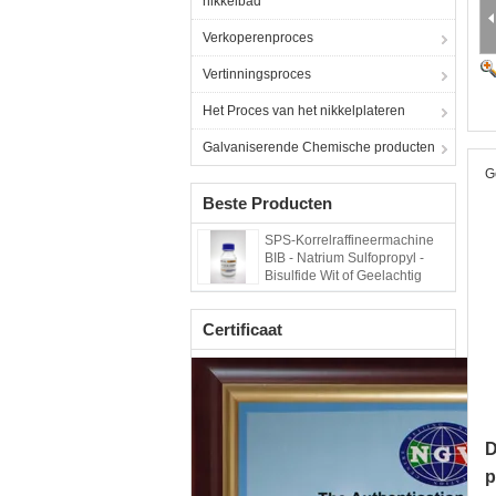
nikkelbad
Verkoperenproces
Vertinningsproces
Het Proces van het nikkelplateren
Galvaniserende Chemische producten
G
Beste Producten
SPS-Korrelraffineermachine
BIB - Natrium Sulfopropyl -
Bisulfide Wit of Geelachtig
Poeder
Certificaat
D
p