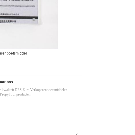
erenpoetsmiddel
naar ons