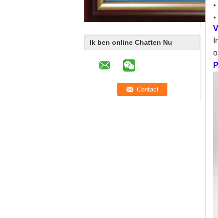
V
I
Ik ben online Chatten Nu
o
P