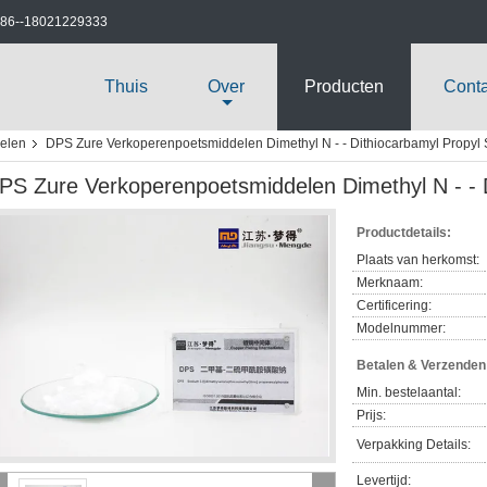
86--18021229333
Thuis
Over
Producten
Cont
elen
DPS Zure Verkoperenpoetsmiddelen Dimethyl N - - Dithiocarbamyl Propyl 
PS Zure Verkoperenpoetsmiddelen Dimethyl N - - D
Productdetails:
Plaats van herkomst:
Merknaam:
Certificering:
Modelnummer:
Betalen & Verzende
Min. bestelaantal:
Prijs:
Verpakking Details:
Levertijd: